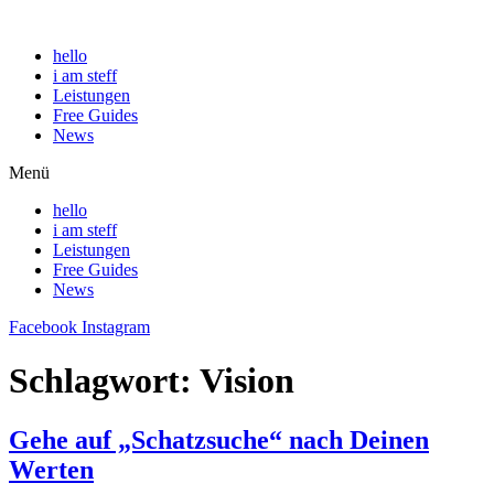
hello
i am steff
Leistungen
Free Guides
News
Menü
hello
i am steff
Leistungen
Free Guides
News
Facebook
Instagram
Schlagwort:
Vision
Gehe auf „Schatzsuche“ nach Deinen
Werten