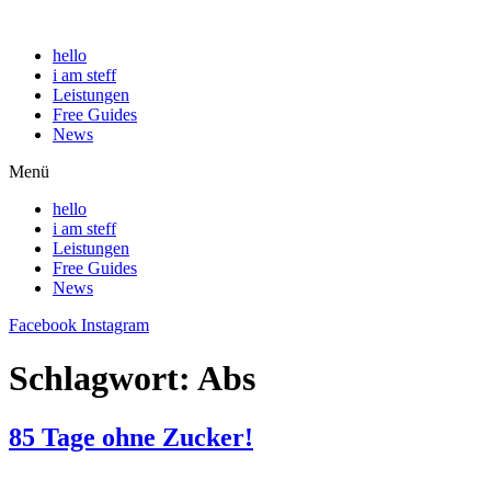
hello
i am steff
Leistungen
Free Guides
News
Menü
hello
i am steff
Leistungen
Free Guides
News
Facebook
Instagram
Schlagwort:
Abs
85 Tage ohne Zucker!