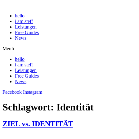
hello
i am steff
Leistungen
Free Guides
News
Menü
hello
i am steff
Leistungen
Free Guides
News
Facebook
Instagram
Schlagwort:
Identität
ZIEL vs. IDENTITÄT