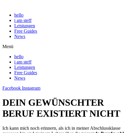
hello
i am steff
Leistungen
Free Guides
News
Menü
hello
i am steff
Leistungen
Free Guides
News
Facebook
Instagram
DEIN GEWÜNSCHTER
BERUF EXISTIERT NICHT
Ich kann mich noch erinnern, als ich in meiner Abschlussklasse