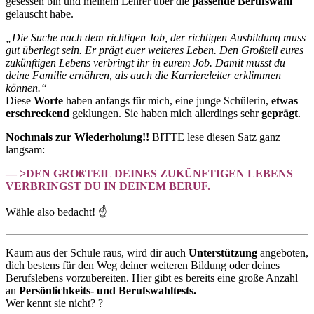
gesessen bin und meinem Lehrer über die
passende Berufswahl
gelauscht habe.
„Die Suche nach dem richtigen Job, der richtigen Ausbildung muss
gut überlegt sein. Er prägt euer weiteres Leben. Den Großteil eures
zukünftigen Lebens verbringt ihr in eurem Job. Damit musst du
deine Familie ernähren, als auch die Karriereleiter erklimmen
können.“
Diese
Worte
haben anfangs für mich, eine junge Schülerin,
etwas
erschreckend
geklungen. Sie haben mich allerdings sehr
geprägt
.
Nochmals zur Wiederholung!!
BITTE lese diesen Satz ganz
langsam:
— >DEN GROßTEIL DEINES ZUKÜNFTIGEN LEBENS
VERBRINGST DU IN DEINEM BERUF.
Wähle also bedacht! ☝️
Kaum aus der Schule raus, wird dir auch
Unterstützung
angeboten,
dich bestens für den Weg deiner weiteren Bildung oder deines
Berufslebens vorzubereiten. Hier gibt es bereits eine große Anzahl
an
Persönlichkeits- und Berufswahltests.
Wer kennt sie nicht? ?