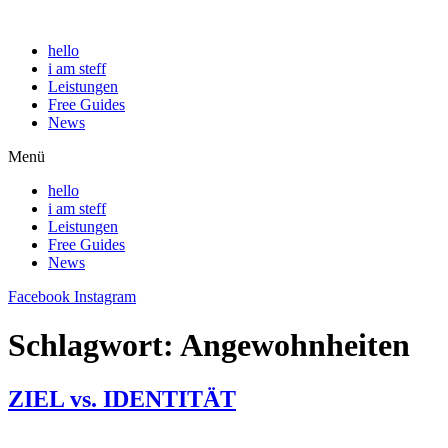
hello
i am steff
Leistungen
Free Guides
News
Menü
hello
i am steff
Leistungen
Free Guides
News
Facebook
Instagram
Schlagwort:
Angewohnheiten
ZIEL vs. IDENTITÄT