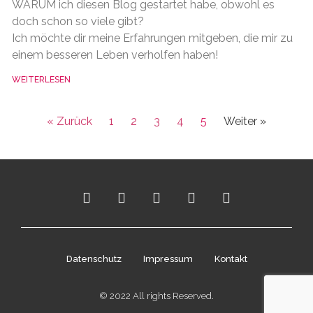
WARUM ich diesen Blog gestartet habe, obwohl es
doch schon so viele gibt?
Ich möchte dir meine Erfahrungen mitgeben, die mir zu
einem besseren Leben verholfen haben!
WEITERLESEN
« Zurück
1
2
3
4
5
Weiter »
Datenschutz
Impressum
Kontakt
© 2022 All rights Reserved.