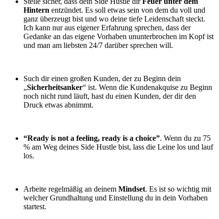
Stelle sicher, dass dein Side Hustle dir
Feuer unter dem
Hintern
entzündet. Es soll etwas sein von dem du voll und
ganz überzeugt bist und wo deine tiefe Leidenschaft steckt.
Ich kann nur aus eigener Erfahrung sprechen, dass der
Gedanke an das eigene Vorhaben ununterbrochen im Kopf ist
und man am liebsten 24/7 darüber sprechen will.
Such dir einen großen Kunden, der zu Beginn dein
„
Sicherheitsanker
“ ist. Wenn die Kundenakquise zu Beginn
noch nicht rund läuft, hast du einen Kunden, der dir den
Druck etwas abnimmt.
“Ready is not a feeling, ready is a choice”
. Wenn du zu 75
% am Weg deines Side Hustle bist, lass die Leine los und lauf
los.
Arbeite regelmäßig an deinem
Mindset
. Es ist so wichtig mit
welcher Grundhaltung und Einstellung du in dein Vorhaben
startest.