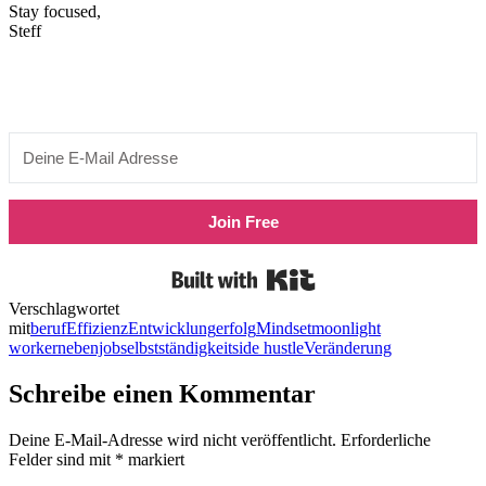
Stay focused,
Steff
Join Free
Built with Kit
Verschlagwortet
mit
beruf
Effizienz
Entwicklung
erfolg
Mindset
moonlight
worker
nebenjob
selbstständigkeit
side hustle
Veränderung
Schreibe einen Kommentar
Deine E-Mail-Adresse wird nicht veröffentlicht.
Erforderliche
Felder sind mit
*
markiert